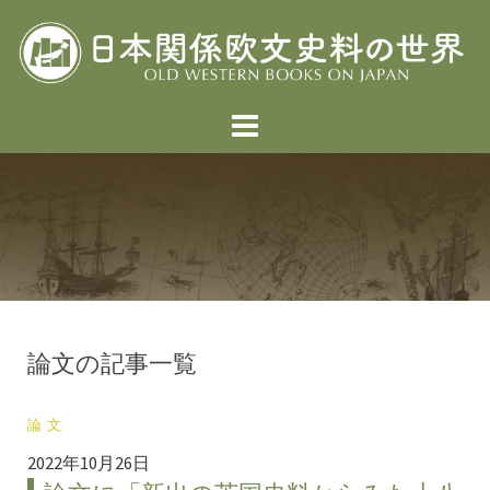
コ
ン
テ
ン
ツ
へ
ス
キ
ッ
プ
論文の記事一覧
論文
2022年10月26日