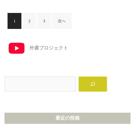
投
1
2
3
次へ
稿
の
ペ
外書プロジェクト
ー
ジ
送
り
検
索
最近の投稿