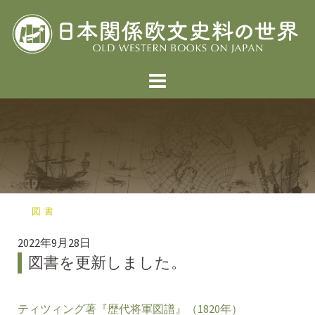
コ
ン
テ
ン
ツ
へ
ス
キ
ッ
プ
図書
2022年9月28日
図書を更新しました。
ティツィング著『歴代将軍図譜』（1820年）