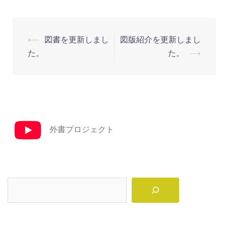
投
⟵
図書を更新しまし
図版紹介を更新しまし
稿
た。
た。
⟶
ナ
ビ
ゲ
ー
シ
外書プロジェクト
ョ
ン
検
索