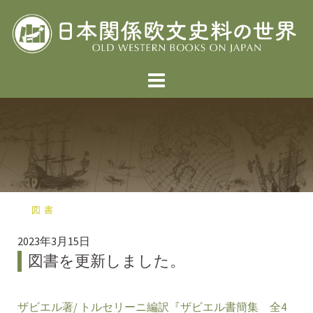
コ
ン
テ
ン
ツ
へ
ス
キ
ッ
プ
図書
2023年3月15日
図書を更新しました。
ザビエル著/ トルセリーニ編訳『ザビエル書簡集 全4