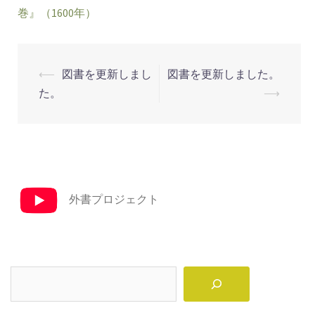
巻』（1600年）
投
⟵
図書を更新しまし
図書を更新しました。
稿
た。
⟶
ナ
ビ
ゲ
ー
シ
外書プロジェクト
ョ
ン
検
索