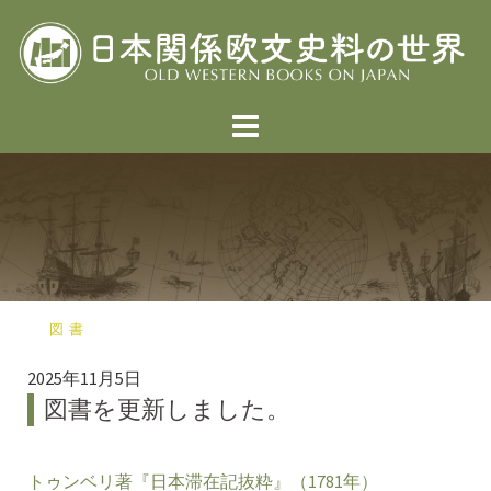
コ
ン
テ
ン
ツ
へ
ス
キ
ッ
プ
図書
2025年11月5日
図書を更新しました。
トゥンベリ著『日本滞在記抜粋』（1781年）