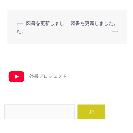
投
⟵
図書を更新しまし
図書を更新しました。
稿
た。
⟶
ナ
ビ
ゲ
ー
シ
外書プロジェクト
ョ
ン
検
索