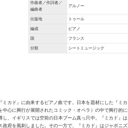
作曲者／作詞者／
アルノー
編曲者
出版地
トゥール
編成
ピアノ
国
フランス
分類
シートミュージック
劇『ミカド』に由来するピアノ曲です。日本を題材にした『ミ
を中心に興行が展開されたコミック・オペラ）の中で興行的に
博し、イギリスでは空前の日本ブーム真っ只中。『ミカド』は
ス政府を風刺しました。その一方で、『ミカド』はジャポニズ