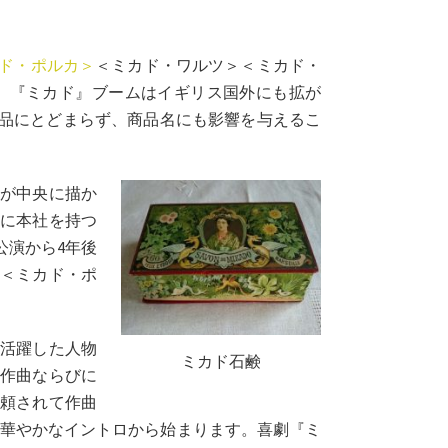
ド・ポルカ＞
＜ミカド・ワルツ＞＜ミカド・
、『ミカド』ブームはイギリス国外にも拡が
品にとどまらず、商品名にも影響を与えるこ
性が中央に描か
に本社を持つ
公演から4年後
品＜ミカド・ポ
て活躍した人物
ミカド石鹸
作曲ならびに
依頼されて作曲
た華やかなイントロから始まります。喜劇『ミ