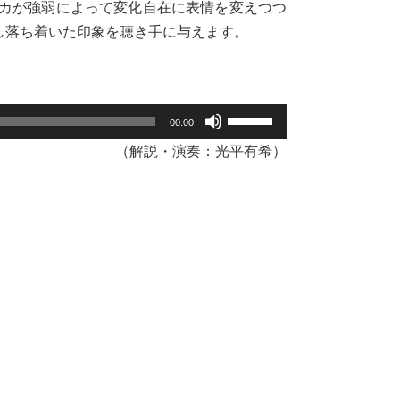
カが強弱によって変化自在に表情を変えつつ
し落ち着いた印象を聴き手に与えます。
ボ
00:00
リ
（解説・演奏：光平有希）
ュ
ー
ム
調
節
に
は
上
下
矢