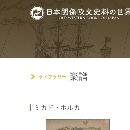
コ
ン
テ
ン
ツ
へ
ス
キ
ッ
楽譜
プ
ライブラリー
ミカド・ポルカ