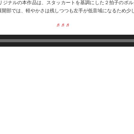
リジナルの本作品は、スタッカートを基調にした２拍子のポル
展開部では、軽やかさは残しつつも左手が低音域になるため少
♬
♬
♬