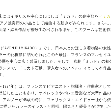
末にはイギリスを中心にしばしば『ミカド』の劇中歌を
＜ミカ
アノ独奏用の小品として編曲する動きがみられます。さらに
音楽・絵画作品が複数生み出されるほか、このブームは芸術作
VON DU MIKADO）」です。日本人とおぼしき着物姿の女
ラーの化粧箱に詰められたこの石鹸は、フランスのマルセイユ
裕層を中心に広く普及しました。そして、喜劇『ミカド』の初
フランスで、「ミカド石鹸」購入者へのノベルティとして本作
です。
－1934年）は、フランスでピアニスト・指揮者・作曲家とし
歴任したこともあり、オペレッタやバレエ音楽など大型作品の
。アルノーが48歳の時に、フェリックス・エイドゥー社から
表紙に描いたカラーのイラストと同様、陽気さと優美さが混在し