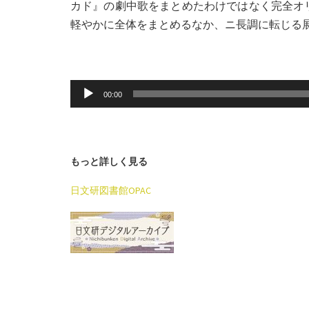
カド』の劇中歌をまとめたわけではなく完全オ
軽やかに全体をまとめるなか、ニ長調に転じる
音
00:00
声
プ
レ
もっと詳しく見る
ー
ヤ
日文研図書館OPAC
ー