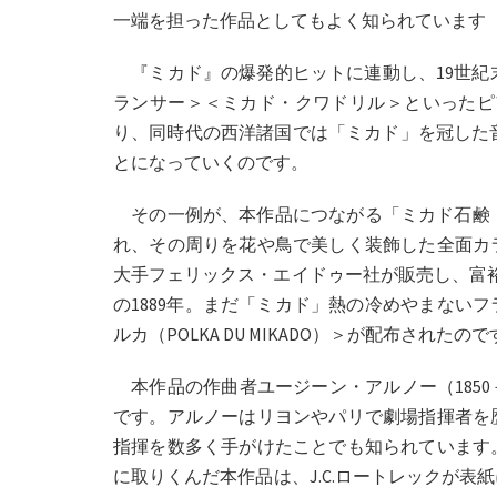
一端を担った作品としてもよく知られています
『ミカド』の爆発的ヒットに連動し、19世紀
ランサー＞＜ミカド・クワドリル＞といったピ
り、同時代の西洋諸国では「ミカド」を冠した
とになっていくのです。
その一例が、本作品につながる「ミカド石鹸（SA
れ、その周りを花や鳥で美しく装飾した全面カ
大手フェリックス・エイドゥー社が販売し、富
の1889年。まだ「ミカド」熱の冷めやまない
ルカ（POLKA DU MIKADO）＞が配布されたの
本作品の作曲者ユージーン・アルノー（1850
です。アルノーはリヨンやパリで劇場指揮者を
指揮を数多く手がけたことでも知られています
に取りくんだ本作品は、J.C.ロートレックが