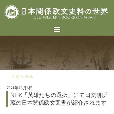
コ
ン
テ
ン
ツ
へ
ス
キ
ッ
プ
トピックス
2021年10月6日
NHK「英雄たちの選択」にて日文研所
蔵の日本関係欧文図書が紹介されます