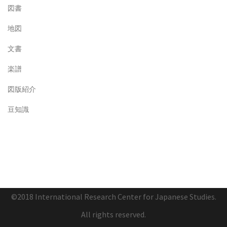
図書
地図
文書
楽譜
図版紹介
豆知識
©2018 International Research Center for Japanese Studies.
All rights reserved.