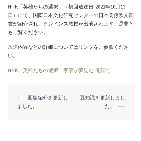
NHK「英雄たちの選択」（初回放送日: 2021年10月13
日）にて、国際日本文化研究センターの日本関係欧文図
書が紹介され、クレインス教授が出演されます。是非と
もご覧ください。
放送内容などの詳細についてはリンクをご参照くださ
い。
NHK 英雄たちの選択「家康が夢見た“開国”」
投
⟵
図版紹介を更新し
豆知識を更新しまし
稿
ました。
た。
⟶
ナ
ビ
ゲ