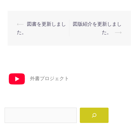
投
⟵
図書を更新しまし
図版紹介を更新しまし
稿
た。
た。
⟶
ナ
ビ
ゲ
ー
シ
外書プロジェクト
ョ
ン
検
索