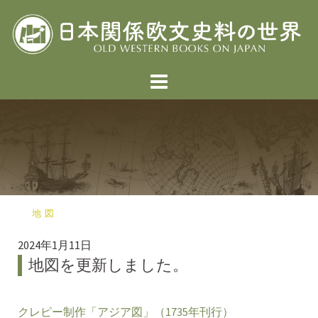
コ
ン
テ
ン
ツ
へ
ス
キ
ッ
プ
地図
2024年1月11日
地図を更新しました。
クレピー制作「アジア図」（1735年刊行）