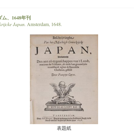
、1648
年刊
krijcke Japan.
Amsterdam, 1648.
表題紙