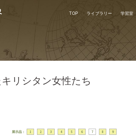
TOP
ライブラリー
学習室
抜けたキリシタン女性たち
展示品：
1
2
3
4
5
6
7
8
9