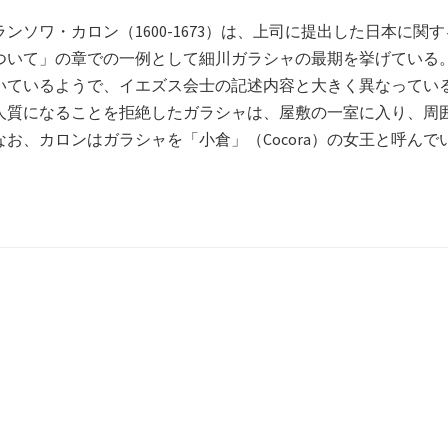
フランソワ・カロン（1600-1673）は、上司に提出した日本
ついて」の章での一例として細川ガラシャの最期を挙げている
いているようで、イエズス会士の記述内容と大きく異なってい
人質になることを拒絶したガラシャは、屋敷の一室に入り、周
お、カロンはガラシャを「小倉」（Cocora）の女王と呼ん